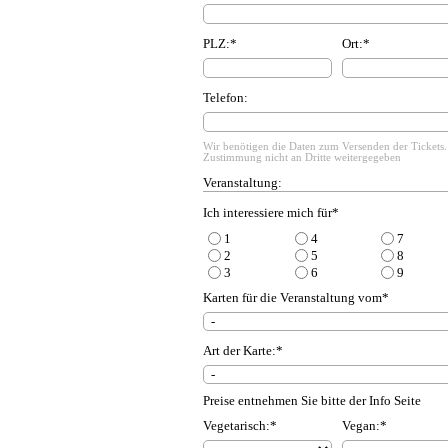
PLZ:*
Ort:*
Telefon:
Wir benötigen die Daten zum Versenden der Tickets.
Zustimmung nicht an Dritte weitergegeben
Veranstaltung:
Ich interessiere mich für*
1
4
7
2
5
8
3
6
9
Karten für die Veranstaltung vom*
Art der Karte:*
Preise entnehmen Sie bitte der Info Seite
Vegetarisch:*
Vegan:*