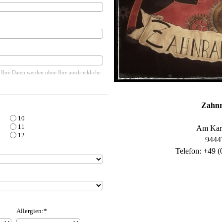
 Ihre Daten werden ohne Ihre ausdrückliche
Zahnr
10
11
Am Karo
12
94447
Telefon: +49 (
Allergien:*